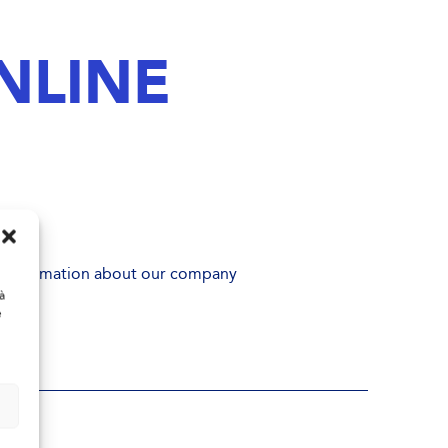
NLINE
he information about our company
à
e