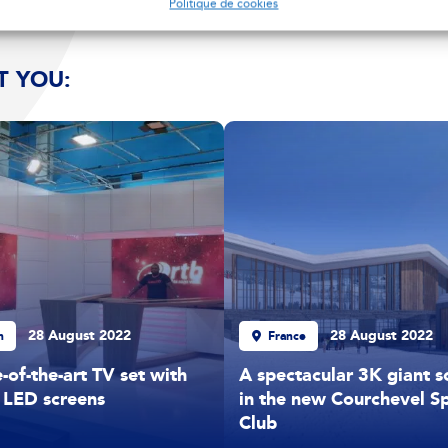
Politique de cookies
T YOU:
28 August 2022
28 August 2022
n
France
-of-the-art TV set with
A spectacular 3K giant s
LED screens
in the new Courchevel S
Club