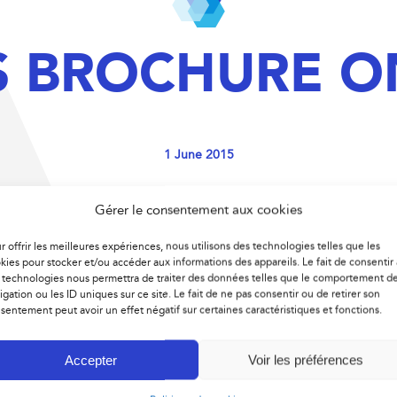
S BROCHURE O
1 June 2015
Gérer le consentement aux cookies
 which is now online! On this
sales brochure
you can see all t
r offrir les meilleures expériences, nous utilisons des technologies telles que les
kies pour stocker et/ou accéder aux informations des appareils. Le fait de consentir 
 technologies nous permettra de traiter des données telles que le comportement d
igation ou les ID uniques sur ce site. Le fait de ne pas consentir ou de retirer son
sentement peut avoir un effet négatif sur certaines caractéristiques et fonctions.
Accepter
Voir les préférences