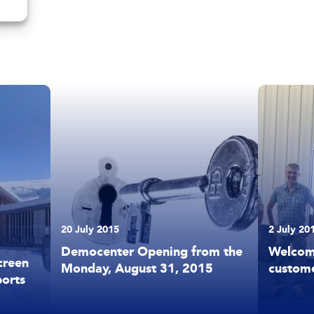
20 July 2015
2 July 20
Democenter Opening from the
Welcomi
creen
Monday, August 31, 2015
custome
ports