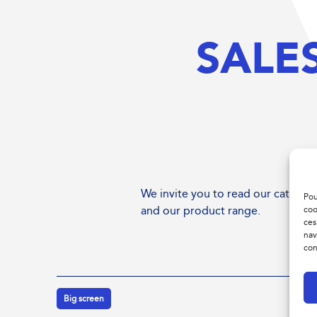
SALE
We invite you to read our catalog,
Pou
and our product range.
coo
ces
nav
con
Big screen