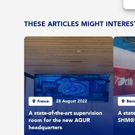
THESE ARTICLES MIGHT INTERES
28 August 2022
France
Béni
A state-of-the-art supervision
A state
room for the new AGUR
SHM® 
headquarters