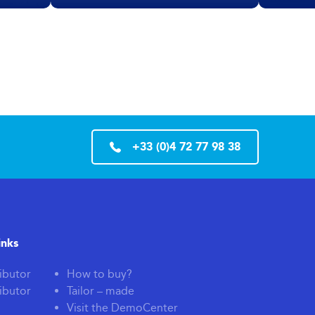
+33 (0)4 72 77 98 38
inks
ibutor
How to buy?
ibutor
Tailor – made
Visit the DemoCenter