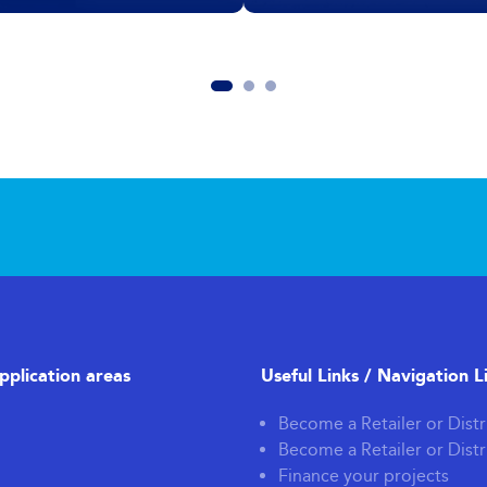
pplication areas
Useful Links / Navigation L
Become a Retailer or Distr
Become a Retailer or Distr
Finance your projects