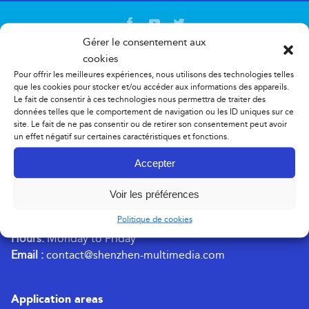
Gérer le consentement aux
cookies
+33 (0)4 72 77 98 38
Pour offrir les meilleures expériences, nous utilisons des technologies telles
que les cookies pour stocker et/ou accéder aux informations des appareils.
Le fait de consentir à ces technologies nous permettra de traiter des
données telles que le comportement de navigation ou les ID uniques sur ce
SHENZHEN MULTIMEDIA® SAS
site. Le fait de ne pas consentir ou de retirer son consentement peut avoir
un effet négatif sur certaines caractéristiques et fonctions.
Parc d’activités du Favier
Accepter
133 Chemin de Beauversant – Bâtiment D
69230 SAINT GENIS LAVAL – FRANCE
Voir les préférences
Politique de cookies
Phone:
+33 (0)4 72 77 98 38
Hours:
Monday to Friday
Email :
contact@shenzhen-multimedia.com
Application areas