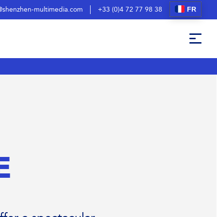
FR
@shenzhen-multimedia.com
+33 (0)4 72 77 98 38
E