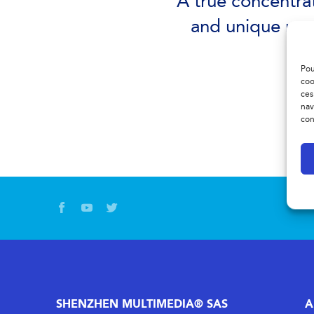
A true concentra
and unique resu
Pou
coo
ces
nav
con
SHENZHEN MULTIMEDIA® SAS
A