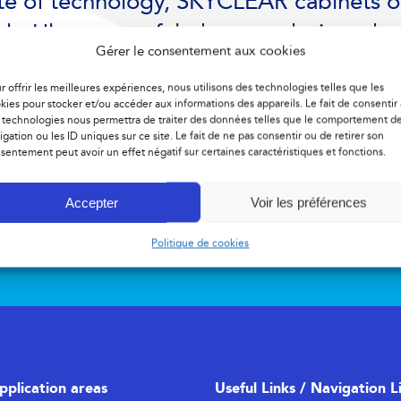
te of technology, SKYCLEAR cabinets of
lt. Ultra-powerful, they are designed t
Gérer le consentement aux cookies
spaces: for indoors or outdoors.
r offrir les meilleures expériences, nous utilisons des technologies telles que les
kies pour stocker et/ou accéder aux informations des appareils. Le fait de consentir 
 technologies nous permettra de traiter des données telles que le comportement d
igation ou les ID uniques sur ce site. Le fait de ne pas consentir ou de retirer son
sentement peut avoir un effet négatif sur certaines caractéristiques et fonctions.
Accepter
Voir les préférences
Politique de cookies
pplication areas
Useful Links / Navigation L