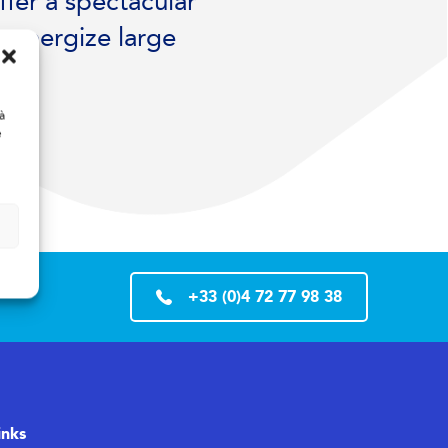
fer a spectacular
o energize large
à
e
+33 (0)4 72 77 98 38
inks