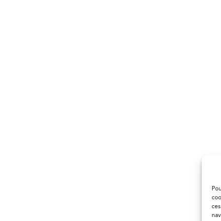
Pou
coo
ces
nav