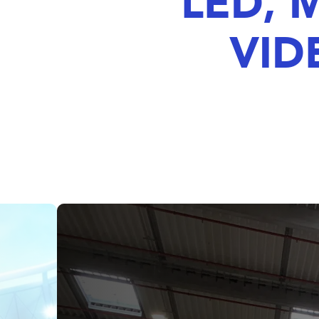
LED, 
VID