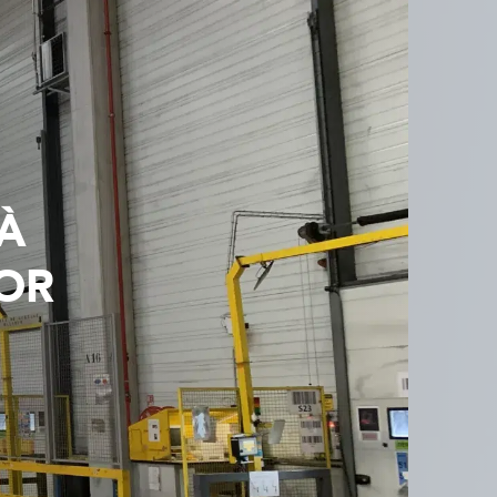
 À
OOR