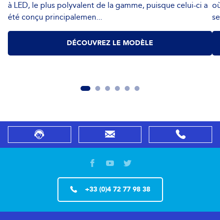
à LED, le plus polyvalent de la gamme, puisque celui-ci a
où
été conçu principalemen...
se
DÉCOUVREZ LE MODÈLE
+33 (0)4 72 77 98 38