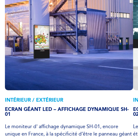
INTÉRIEUR / EXTÉRIEUR
I
ECRAN GÉANT LED – AFFICHAGE DYNAMIQUE SH-
E
01
0
Le moniteur d' affichage dynamique SH-01, encore
Le
unique en France, à la spécificité d’être le panneau géant
ét