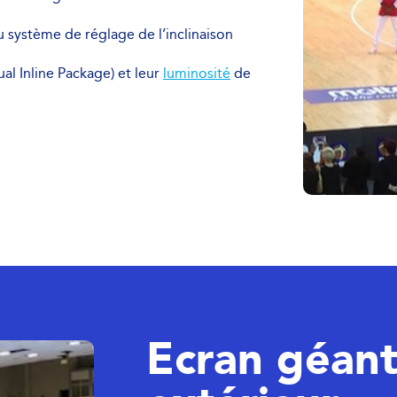
u système de réglage de l’inclinaison
al Inline Package) et leur
luminosité
de
Ecran géants