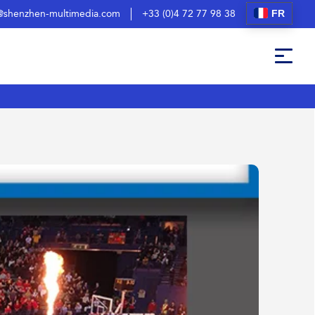
FR
@shenzhen-multimedia.com
+33 (0)4 72 77 98 38