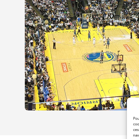
Pou
coo
ces
nav