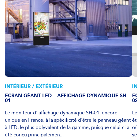
INTÉRIEUR / EXTÉRIEUR
I
ECRAN GÉANT LED – AFFICHAGE DYNAMIQUE SH-
E
01
0
Le moniteur d' affichage dynamique SH-01, encore
Le
unique en France, à la spécificité d’être le panneau géant
ét
à LED, le plus polyvalent de la gamme, puisque celui-ci a
où
été conçu principalemen...
se