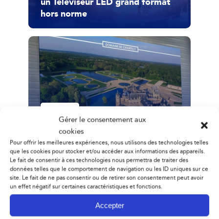
un Téléviseur LED grand format
hors norme
France
Gérer le consentement aux
24 janvier 2018
cookies
Shenzhen Multimédia® – une
Pour offrir les meilleures expériences, nous utilisons des technologies telles
SHENZHEN SMD LED TV160
que les cookies pour stocker et/ou accéder aux informations des appareils.
Le fait de consentir à ces technologies nous permettra de traiter des
dans l’aéroport de Paris Beauvais
données telles que le comportement de navigation ou les ID uniques sur ce
site. Le fait de ne pas consentir ou de retirer son consentement peut avoir
un effet négatif sur certaines caractéristiques et fonctions.
Accepter