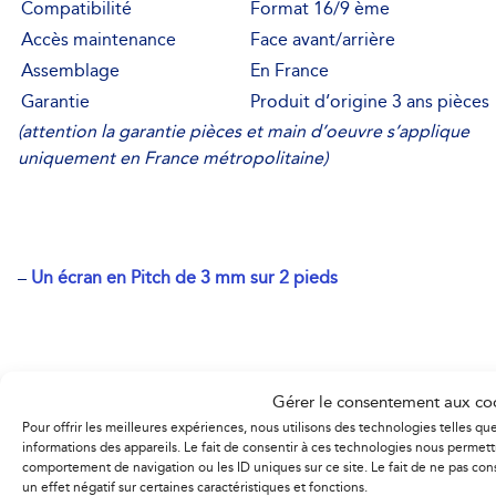
Compatibilité
Format 16/9 ème
Accès maintenance
Face avant/arrière
Assemblage
En France
Garantie
Produit d’origine 3 ans pièces
(attention la garantie pièces et main d’oeuvre s’applique
uniquement en France métropolitaine)
–
Un écran en Pitch de 3 mm sur 2 pieds
Technologie
LED SMD
Gérer le consentement aux co
Pour offrir les meilleures expériences, nous utilisons des technologies telles q
Utilisation
Intérieur
informations des appareils. Le fait de consentir à ces technologies nous permett
Qualité
Ultra Haute Définition – Pitch
comportement de navigation ou les ID uniques sur ce site. Le fait de ne pas con
un effet négatif sur certaines caractéristiques et fonctions.
Dimensions de l’écran
L 230 x H 134 cm