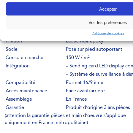
Diagonal de l’écran
266 cm / 105 pouces
Accepter
Résolution
766 x 446 px
Voir les préférences
Luminosité
>1500 Cd / m²
Dimension du support
L 196 x H 283 cm
Politique de cookies
Finition
Laqué noir epoxy
Socle
Pose sur pied autoportant
Conso en marche
150 W / m²
Intégration
– Sending card LED display co
– Système de surveillance à di
Compatibilité
Format 16/9 ème
Accès maintenance
Face avant/arrière
Assemblage
En France
Garantie
Produit d’origine 3 ans pièces
(attention la garantie pièces et main d’oeuvre s’applique
uniquement en France métropolitaine)