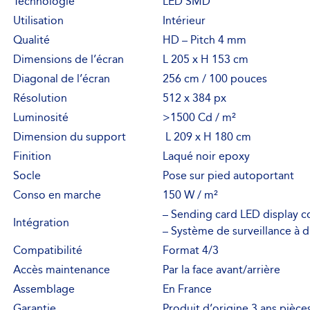
Technologie
LED SMD
Utilisation
Intérieur
Qualité
HD – Pitch 4 mm
Dimensions de l’écran
L 205 x H 153 cm
Diagonal de l’écran
256 cm / 100 pouces
Résolution
512 x 384 px
Luminosité
>1500 Cd / m²
Dimension du support
L 209 x H 180 cm
Finition
Laqué noir epoxy
Socle
Pose sur pied autoportant
Conso en marche
150 W / m²
– Sending card LED display 
Intégration
– Système de surveillance à d
Compatibilité
Format 4/3
Accès maintenance
Par la face avant/arrière
Assemblage
En France
Garantie
Produit d’origine 3 ans pièce