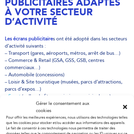
PUBLICITAIRES ADAPTÉS
À VOTRE SECTEUR
D’ACTIVITÉ
Les écrans publicitaire
s ont été adopté dans les secteurs
d’activité suivants :
– Transport (gares, aéroports, métros, arrêt de bus…)
– Commerce & Retail (GSA, GSS, GSB, centres
commerciaux…)
– Automobile (concessions)
– Loisir & Site touristique (musées, parcs d’attractions,
parcs d’expos…)
–
Sport
( salles de fitness, piscines municipales…)
– Hôtellerie & Restauration (halls d’accueil d’hôtel,
Gérer le consentement aux
chambres d’hôtel, restaurants, cafés, bars,
cookies
boulangeries…)
Pour offrir les meilleures expériences, nous utilisons des technologies telles
que les cookies pour stocker et/ou accéder aux informations des appareils.
– Bien-être & Luxe (Spas, chalets et châteaux …)
Le fait de consentir à ces technologies nous permettra de traiter des
données telles que le comportement de navigation ou les ID uniques sur ce