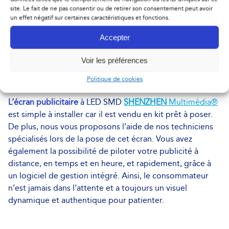
site. Le fait de ne pas consentir ou de retirer son consentement peut avoir
FAITES APPEL À
un effet négatif sur certaines caractéristiques et fonctions.
SHENZHEN MULTIMÉDIA®
Accepter
POUR LA POSE DE VOTRE
Voir les préférences
ÉCRAN PUBLICITAIRE
Politique de cookies
L’écran publicitaire
à LED SMD
SHENZHEN
Multimédia®
est simple à installer car il est vendu en kit prêt à poser.
De plus, nous vous proposons l’aide de nos techniciens
spécialisés lors de la pose de cet écran. Vous avez
également la possibilité de piloter votre publicité à
distance, en temps et en heure, et rapidement, grâce à
un logiciel de gestion intégré. Ainsi, le consommateur
n’est jamais dans l’attente et a toujours un visuel
dynamique et authentique pour patienter.