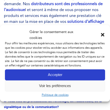
demande. Nos
distributeurs sont des professionnels de
l’audiovisue
l et seront à même de vous proposer nos
produits et services mais également une prestation clé
en main sur la mise en place de vos
solutions d’affichage
dynamique
.
Gérer le consentement aux
cookies
3- Vous êtes une Enseigne de réseaux, une régie publicitaire?
Pour offrir les meilleures expériences, nous utilisons des technologies telles
Vous souhaitez voir et comparer nos écrans géants à LED avant
que les cookies pour stocker et/ou accéder aux informations des appareils.
d’équiper vos sites?
Le fait de consentir à ces technologies nous permettra de traiter des
données telles que le comportement de navigation ou les ID uniques sur ce
–> Dans ce cas nous vous invitons à
visiter notre
site. Le fait de ne pas consentir ou de retirer son consentement peut avoir
DemoCenter
. Nous vous réservons un accueil
un effet négatif sur certaines caractéristiques et fonctions.
personnalisé et nous répondrons à l’ensemble de vos
Accepter
questions. Vous pourrez découvrir les produits dans un
cadre privilégié et choisir la solution la mieux adaptée à
Voir les préférences
vos besoins notamment en terme de définitions.
Politique de cookies
4- Vous êtes un professionnel de l’affichage, de l’audiovisuel, de la
signalétique ou de la communication?