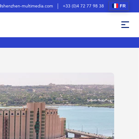
FR
@shenzhen-multimedia.com
+33 (0)4 72 77 98 38