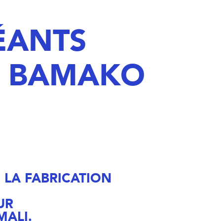
ÉANTS
T BAMAKO
LA FABRICATION
UR
MALI.