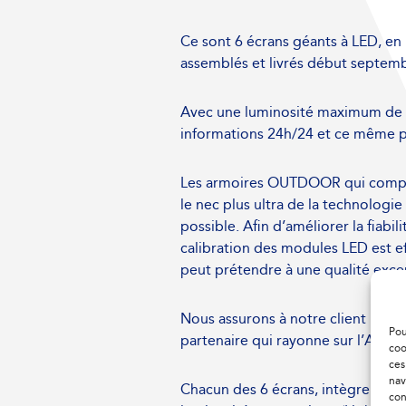
Ce sont 6 écrans géants
à
LED, en 
assemblés et livrés début septemb
Avec une luminosité maximum de 8
informations 24h/24 et ce même pa
Les armoires OUTDOOR qui compose
le nec plus ultra de la technologie
possible. Afin d’améliorer la fiabi
calibration des modules LED est e
peut prétendre à une qualité exce
Nous assurons à notre client une 
Pou
partenaire qui rayonne sur l’Afriqu
coo
ces
nav
Chacun des 6 écrans, intègre un s
con