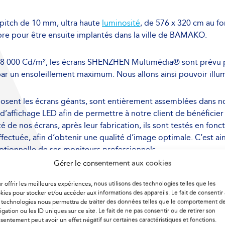
pitch de 10 mm, ultra haute
luminosité
, de 576 x 320 cm au fo
re pour être ensuite implantés dans la ville de BAMAKO.
 000 Cd/m², les écrans SHENZHEN Multimédia® sont prévu pou
r un ensoleillement maximum. Nous allons ainsi pouvoir illum
nt les écrans géants, sont entièrement assemblées dans nos
 d’affichage LED afin de permettre à notre client de bénéficier
lité de nos écrans, après leur fabrication, ils sont testés en f
ffectuée, afin d’obtenir une qualité d’image optimale. C’es
ptionnelle de ses moniteurs professionnels.
Gérer le consentement aux cookies
garantie de 3 ans de nos produits, et pouvons intervenir en ca
r offrir les meilleures expériences, nous utilisons des technologies telles que les
e du nord et l’Afrique central.
kies pour stocker et/ou accéder aux informations des appareils. Le fait de consentir 
 technologies nous permettra de traiter des données telles que le comportement d
igation ou les ID uniques sur ce site. Le fait de ne pas consentir ou de retirer son
ystème de surveillance à distance de dernière génération et u
sentement peut avoir un effet négatif sur certaines caractéristiques et fonctions.