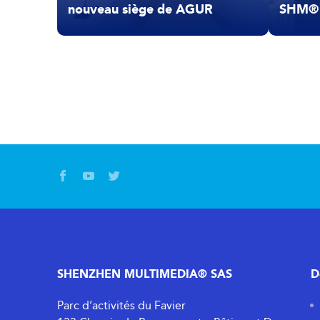
nouveau siège de AGUR
SHM® 
SHENZHEN MULTIMEDIA® SAS
D
Parc d’activités du Favier