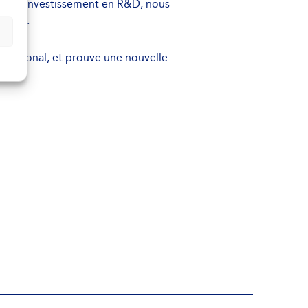
ortant investissement en R&D, nous
client.
rnational, et prouve une nouvelle
tier.