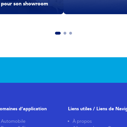
pour son showroom
omaines d’application
Liens utiles / Liens de Navi
Automobile
À propos