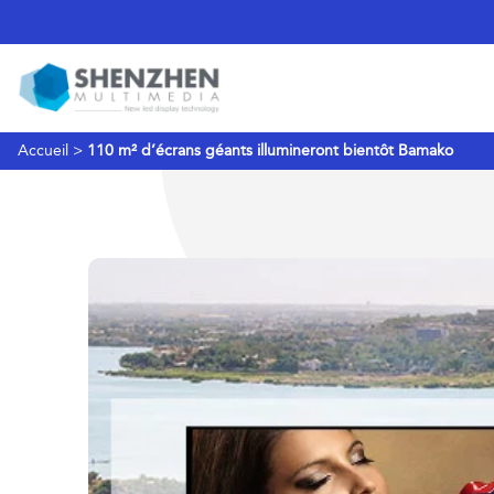
Accueil
>
110 m² d’écrans géants illumineront bientôt Bamako