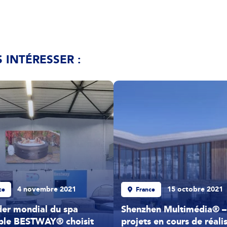
 INTÉRESSER :
4 novembre 2021
15 octobre 2021
ce
France
der mondial du spa
Shenzhen Multimédia® –
ble BESTWAY® choisit
projets en cours de réali