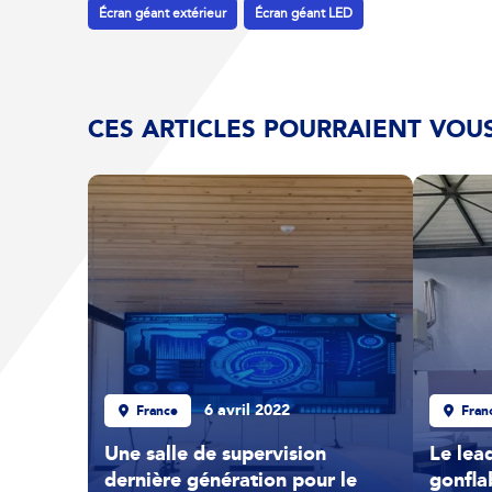
Écran géant extérieur
Écran géant LED
CES ARTICLES POURRAIENT VOUS
6 avril 2022
France
Fran
Une salle de supervision
Le lea
dernière génération pour le
gonfla